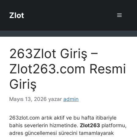
İçeriğe
atla
Zlot
Menü
263Zlot Giriş –
Zlot263.com Resmi
Giriş
Mayıs 13, 2026
yazar
admin
263zlot.com artık aktif ve bu hafta itibariyle
bahis severlerin hizmetinde.
Zlot263
platformu,
adres güncellemesi sürecini tamamlayarak