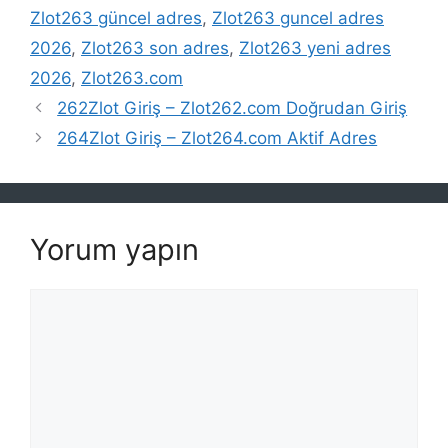
Zlot263 güncel adres
,
Zlot263 guncel adres
2026
,
Zlot263 son adres
,
Zlot263 yeni adres
2026
,
Zlot263.com
262Zlot Giriş – Zlot262.com Doğrudan Giriş
264Zlot Giriş – Zlot264.com Aktif Adres
Yorum yapın
Yorum