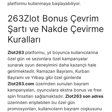
platformu kullanmaya başlayabiliyor.
263Zlot Bonus Çevrim
Şartı ve Nakde Çevirme
Kuralları
Zlot263
platformu, yıl boyunca kullanıcılarına
özel gün ve sezonlara özel kampanyalar
sunarak oyun deneyimini daha kazançlı hale
getirmektedir. Ramazan Bayramı, Kurban
Bayramı ve Yılbaşı gibi özel günlerde
Zlot263.com
üzerinden sunulan bayram
kampanyaları, oyunculara ekstra bonus ve free
spin fırsatları sağlamaktadır.
Zlot263 son adres
üzerinden erişilebilen bu özel gün
promosyonları, kullanıcıların bayram coşkusunu