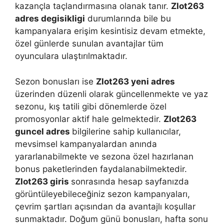
kazançla taçlandırmasına olanak tanır.
Zlot263
adres degisikligi
durumlarında bile bu
kampanyalara erişim kesintisiz devam etmekte,
özel günlerde sunulan avantajlar tüm
oyunculara ulaştırılmaktadır.
Sezon bonusları ise
Zlot263 yeni adres
üzerinden düzenli olarak güncellenmekte ve yaz
sezonu, kış tatili gibi dönemlerde özel
promosyonlar aktif hale gelmektedir.
Zlot263
guncel adres
bilgilerine sahip kullanıcılar,
mevsimsel kampanyalardan anında
yararlanabilmekte ve sezona özel hazırlanan
bonus paketlerinden faydalanabilmektedir.
Zlot263 giris
sonrasında hesap sayfanızda
görüntüleyebileceğiniz sezon kampanyaları,
çevrim şartları açısından da avantajlı koşullar
sunmaktadır. Doğum günü bonusları, hafta sonu