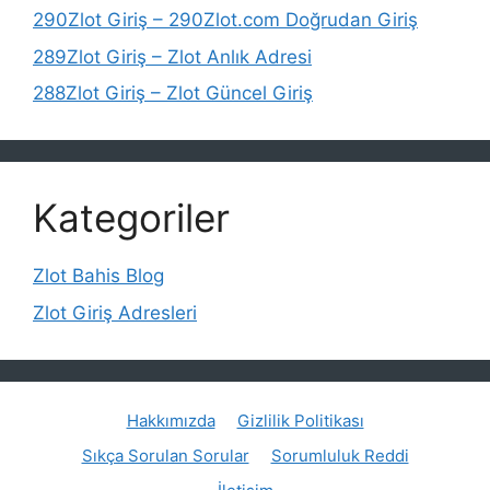
290Zlot Giriş – 290Zlot.com Doğrudan Giriş
289Zlot Giriş – Zlot Anlık Adresi
288Zlot Giriş – Zlot Güncel Giriş
Kategoriler
Zlot Bahis Blog
Zlot Giriş Adresleri
Hakkımızda
Gizlilik Politikası
Sıkça Sorulan Sorular
Sorumluluk Reddi