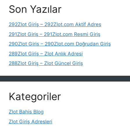
Son Yazılar
292Zlot Giriş – 292Zlot.com Aktif Adres
291Zlot Giriş – 291Zlot.com Resmi Giriş
290Zlot Giriş – 290Zlot.com Doğrudan Giriş
289Zlot Giriş – Zlot Anlık Adresi
288Zlot Giriş – Zlot Güncel Giriş
Kategoriler
Zlot Bahis Blog
Zlot Giriş Adresleri