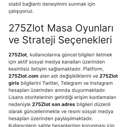
stabil bağlantı deneyimini sunmak için
çalışıyoruz.
275Zlot Masa Oyunları
ve Strateji Seçenekleri
275Zlot
, kullanıcılarına güncel bilgileri iletmek
için aktif sosyal medya kanalları üzerinden
kesintisiz iletişim sağlamaktadır. Platform,
275Zlot.com
alan adı değişikliklerini ve
275Zlot
giris
bilgilerini Twitter, Telegram ve Instagram
hesapları üzerinden anında duyurmaktadır.
Lisans otoritelerinin getirdiği erişim kısıtlamaları
nedeniyle
275Zlot son adres
bilgileri düzenli
olarak güncellenmekte ve resmi sosyal medya
hesapları üzerinden paylaşılmaktadır.
Kullanıcıların sahte hesaplardan korunması için