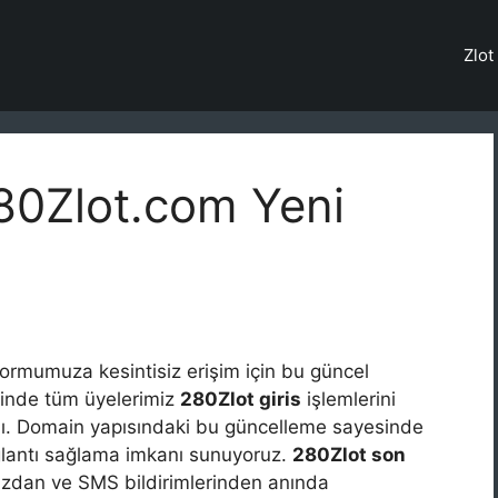
Zlot
280Zlot.com Yeni
ormumuza kesintisiz erişim için bu güncel
risinde tüm üyelerimiz
280Zlot giris
işlemlerini
dı. Domain yapısındaki bu güncelleme sayesinde
ğlantı sağlama imkanı sunuyoruz.
280Zlot son
ızdan ve SMS bildirimlerinden anında