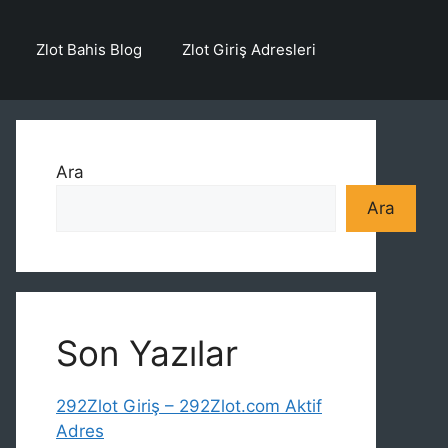
Zlot Bahis Blog
Zlot Giriş Adresleri
Ara
Ara
Son Yazılar
292Zlot Giriş – 292Zlot.com Aktif
Adres