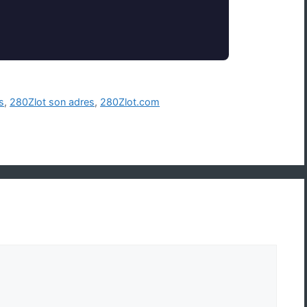
s
,
280Zlot son adres
,
280Zlot.com