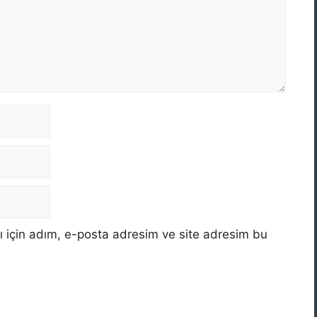
 için adım, e-posta adresim ve site adresim bu