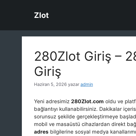
İçeriğe
atla
Zlot
280Zlot Giriş – 
Giriş
Haziran 5, 2026
yazar
admin
Yeni adresimiz
280Zlot.com
oldu ve platf
bağlantıyı kullanabilirsiniz. Dakikalar içe
sorunsuz şekilde gerçekleştirmeye başla
mobil ve masaüstü cihazlardan direkt ba
adres
bilgilerine sosyal medya kanallarım