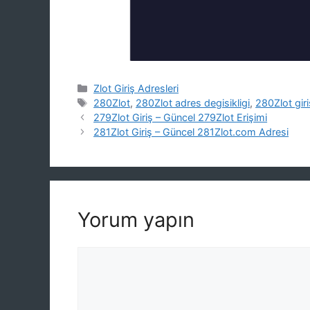
Kategoriler
Zlot Giriş Adresleri
Etiketler
280Zlot
,
280Zlot adres degisikligi
,
280Zlot giri
279Zlot Giriş – Güncel 279Zlot Erişimi
281Zlot Giriş – Güncel 281Zlot.com Adresi
Yorum yapın
Yorum