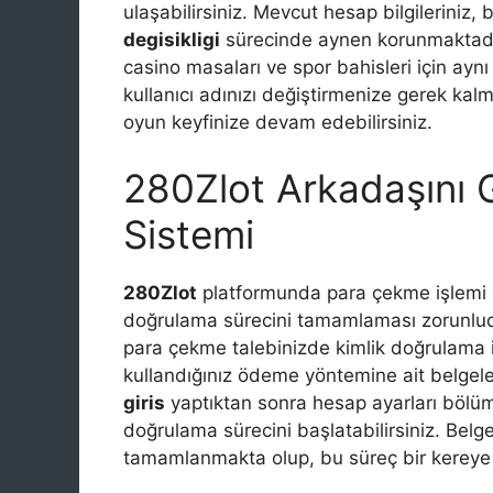
ulaşabilirsiniz. Mevcut hesap bilgileriniz,
degisikligi
sürecinde aynen korunmaktadır.
casino masaları ve spor bahisleri için aynı 
kullanıcı adınızı değiştirmenize gerek ka
oyun keyfinize devam edebilirsiniz.
280Zlot Arkadaşını 
Sistemi
280Zlot
platformunda para çekme işlemi g
doğrulama sürecini tamamlaması zorunlu
para çekme talebinizde kimlik doğrulama iç
kullandığınız ödeme yöntemine ait belgel
giris
yaptıktan sonra hesap ayarları bölüm
doğrulama sürecini başlatabilirsiniz. Belg
tamamlanmakta olup, bu süreç bir kereye