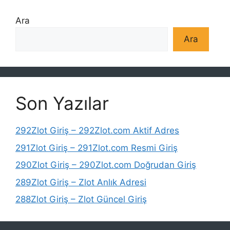
Ara
Ara
Son Yazılar
292Zlot Giriş – 292Zlot.com Aktif Adres
291Zlot Giriş – 291Zlot.com Resmi Giriş
290Zlot Giriş – 290Zlot.com Doğrudan Giriş
289Zlot Giriş – Zlot Anlık Adresi
288Zlot Giriş – Zlot Güncel Giriş