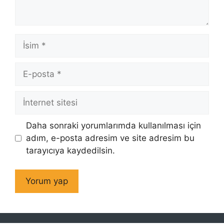
İsim
E-
posta
İnternet
sitesi
Daha sonraki yorumlarımda kullanılması için
adım, e-posta adresim ve site adresim bu
tarayıcıya kaydedilsin.