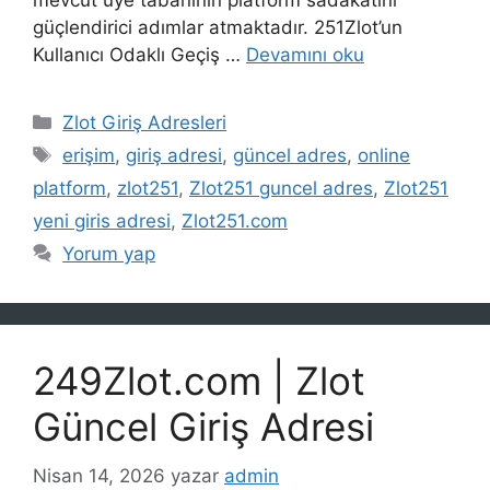
mevcut üye tabanının platform sadakatini
güçlendirici adımlar atmaktadır. 251Zlot’un
Kullanıcı Odaklı Geçiş …
Devamını oku
Kategoriler
Zlot Giriş Adresleri
Etiketler
erişim
,
giriş adresi
,
güncel adres
,
online
platform
,
zlot251
,
Zlot251 guncel adres
,
Zlot251
yeni giris adresi
,
Zlot251.com
Yorum yap
249Zlot.com | Zlot
Güncel Giriş Adresi
Nisan 14, 2026
yazar
admin