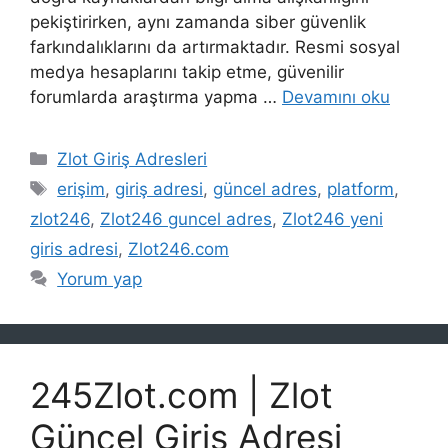
pekiştirirken, aynı zamanda siber güvenlik
farkındalıklarını da artırmaktadır. Resmi sosyal
medya hesaplarını takip etme, güvenilir
forumlarda araştırma yapma …
Devamını oku
Kategoriler
Zlot Giriş Adresleri
Etiketler
erişim
,
giriş adresi
,
güncel adres
,
platform
,
zlot246
,
Zlot246 guncel adres
,
Zlot246 yeni
giris adresi
,
Zlot246.com
Yorum yap
245Zlot.com | Zlot
Güncel Giriş Adresi