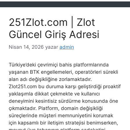
251Zlot.com | Zlot
Güncel Giriş Adresi
Nisan 14, 2026
yazar
admin
Türkiye’deki çevrimiçi bahis platformlarında
yaşanan BTK engellemeleri, operatörleri sürekli
alan adı değişikliğine zorlamaktadır.
Zlot251.com bu duruma karşı geliştirdiği proaktif
yaklaşımla dikkat çekmekte ve kullanıcı
deneyimini kesintisiz sürdürme konusunda öne
çıkmaktadır. Platform, domain değişikliği
süreçlerinde müşteri memnuniyetini korumak
için kapsamlı bir iletişim stratejisi benimserken,