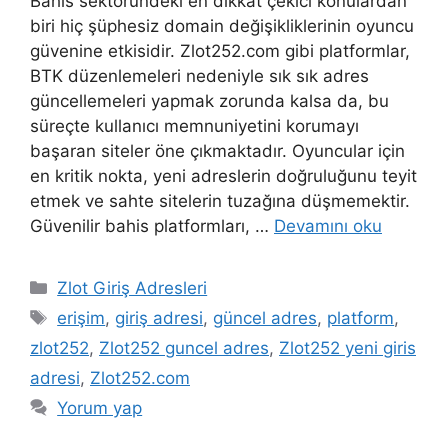
Bahis sektoründeki en dikkat çekici konulardan
biri hiç şüphesiz domain değişikliklerinin oyuncu
güvenine etkisidir. Zlot252.com gibi platformlar,
BTK düzenlemeleri nedeniyle sık sık adres
güncellemeleri yapmak zorunda kalsa da, bu
süreçte kullanıcı memnuniyetini korumayı
başaran siteler öne çıkmaktadır. Oyuncular için
en kritik nokta, yeni adreslerin doğruluğunu teyit
etmek ve sahte sitelerin tuzağına düşmemektir.
Güvenilir bahis platformları, …
Devamını oku
Kategoriler
Zlot Giriş Adresleri
Etiketler
erişim
,
giriş adresi
,
güncel adres
,
platform
,
zlot252
,
Zlot252 guncel adres
,
Zlot252 yeni giris
adresi
,
Zlot252.com
Yorum yap