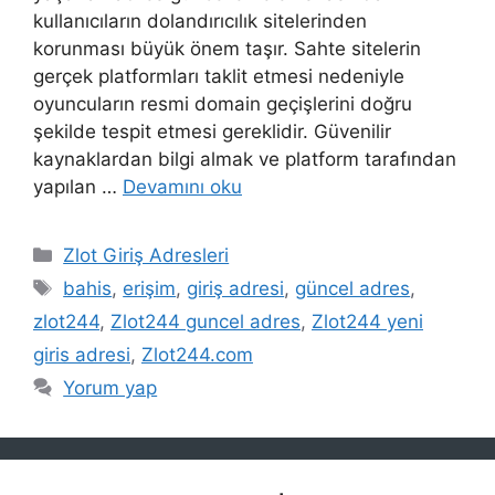
kullanıcıların dolandırıcılık sitelerinden
korunması büyük önem taşır. Sahte sitelerin
gerçek platformları taklit etmesi nedeniyle
oyuncuların resmi domain geçişlerini doğru
şekilde tespit etmesi gereklidir. Güvenilir
kaynaklardan bilgi almak ve platform tarafından
yapılan …
Devamını oku
Kategoriler
Zlot Giriş Adresleri
Etiketler
bahis
,
erişim
,
giriş adresi
,
güncel adres
,
zlot244
,
Zlot244 guncel adres
,
Zlot244 yeni
giris adresi
,
Zlot244.com
Yorum yap