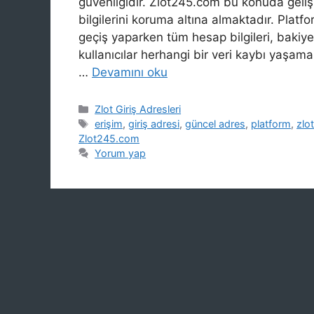
güvenliğidir. Zlot245.com bu konuda gelişm
bilgilerini koruma altına almaktadır. Plat
geçiş yaparken tüm hesap bilgileri, bakiye
kullanıcılar herhangi bir veri kaybı yaşama
…
Devamını oku
Kategoriler
Zlot Giriş Adresleri
Etiketler
erişim
,
giriş adresi
,
güncel adres
,
platform
,
zlo
Zlot245.com
Yorum yap