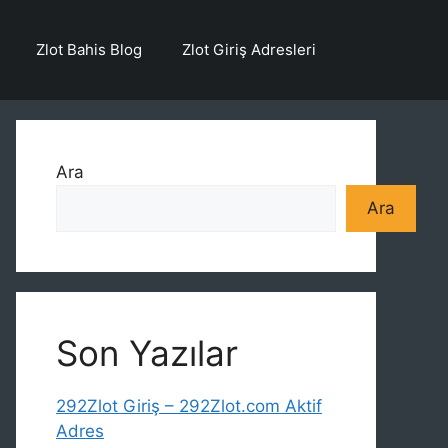
Zlot Bahis Blog
Zlot Giriş Adresleri
Ara
Ara
Son Yazılar
292Zlot Giriş – 292Zlot.com Aktif
Adres