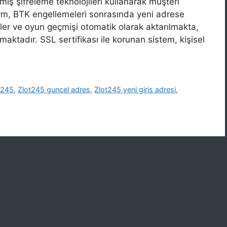
iş şifreleme teknolojileri kullanarak müşteri
form, BTK engellemeleri sonrasında yeni adrese
ler ve oyun geçmişi otomatik olarak aktarılmakta,
maktadır. SSL sertifikası ile korunan sistem, kişisel
t245
,
Zlot245 guncel adres
,
Zlot245 yeni giris adresi
,